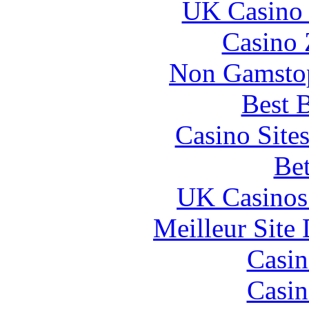
UK Casino
Casino 
Non Gamstop
Best B
Casino Site
Bet
UK Casinos
Meilleur Site
Casin
Casin