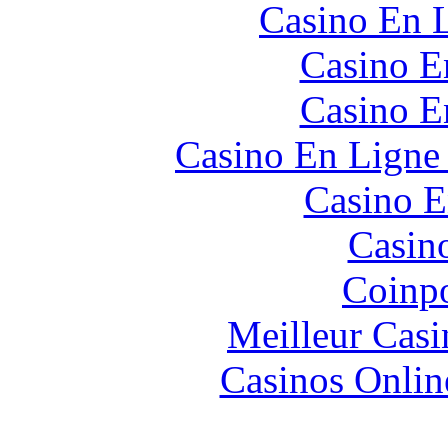
Casino En L
Casino E
Casino E
Casino En Ligne 
Casino E
Casin
Coinp
Meilleur Casi
Casinos Onlin