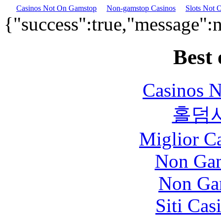
Casinos Not On Gamstop
Non-gamstop Casinos
Slots Not 
{"success":true,"message":n
Best 
Casinos 
홀덤
Miglior C
Non Gam
Non Ga
Siti Ca